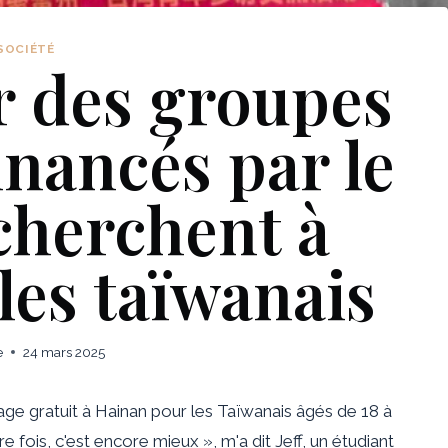
SOCIÉTÉ
ur des groupes
inancés par le
cherchent à
les taïwanais
e
24 mars 2025
yage gratuit à Hainan pour les Taïwanais âgés de 18 à
 fois, c'est encore mieux », m'a dit Jeff, un étudiant