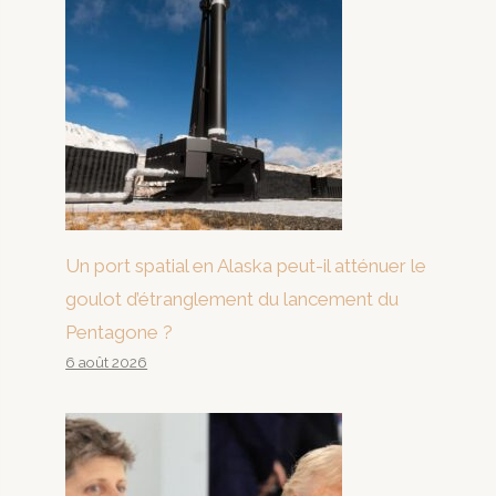
Un port spatial en Alaska peut-il atténuer le
goulot d’étranglement du lancement du
Pentagone ?
6 août 2026