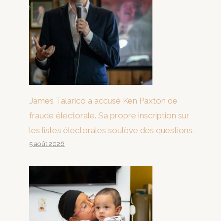
James Talarico a accusé Ken Paxton de
fraude électorale. Sa propre inscription sur
les listes électorales soulève des questions.
5 août 2026