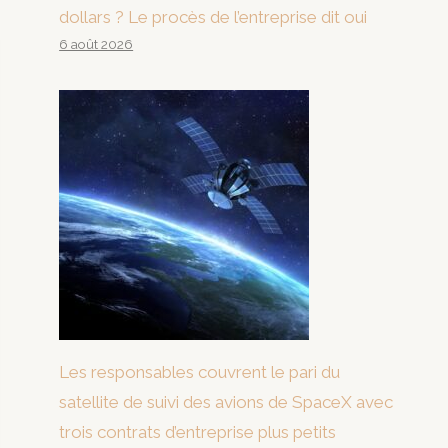
dollars ? Le procès de l’entreprise dit oui
6 août 2026
Les responsables couvrent le pari du
satellite de suivi des avions de SpaceX avec
trois contrats d’entreprise plus petits