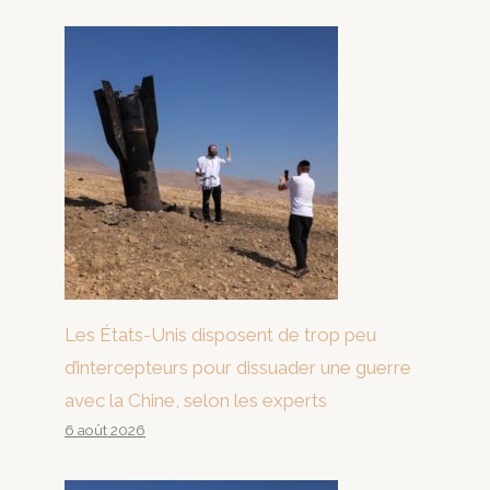
Les États-Unis disposent de trop peu
d’intercepteurs pour dissuader une guerre
avec la Chine, selon les experts
6 août 2026