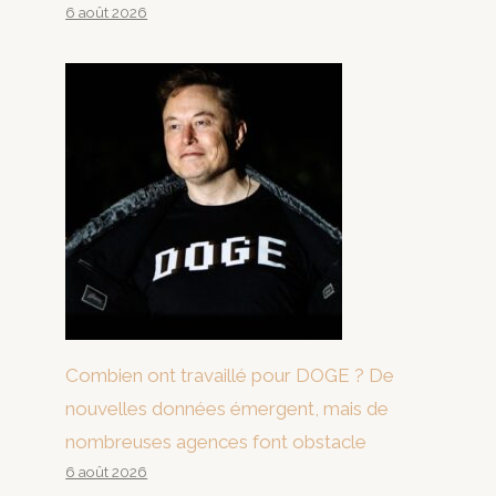
6 août 2026
Combien ont travaillé pour DOGE ? De
nouvelles données émergent, mais de
nombreuses agences font obstacle
6 août 2026