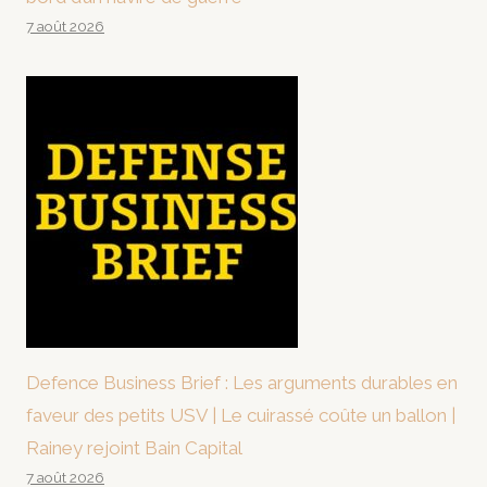
7 août 2026
Defence Business Brief : Les arguments durables en
faveur des petits USV | Le cuirassé coûte un ballon |
Rainey rejoint Bain Capital
7 août 2026