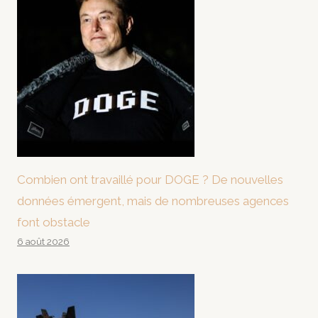
Combien ont travaillé pour DOGE ? De nouvelles
données émergent, mais de nombreuses agences
font obstacle
6 août 2026