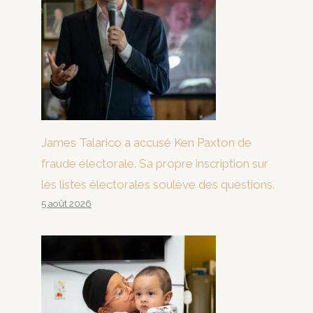
James Talarico a accusé Ken Paxton de
fraude électorale. Sa propre inscription sur
les listes électorales soulève des questions.
5 août 2026