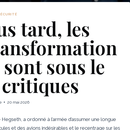
SÉCURITÉ
s tard, les
transformation
 sont sous le
 critiques
e
20 mai 2026
te Hegseth, a ordonné à l’armée d’assumer une longue
les et des avions indésirables et le recentrage sur les