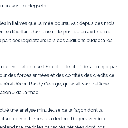
remarques de Hegseth.
s initiatives que l’armée poursuivait depuis des mois
 le dévoilant dans une note publiée en avril dernier.
 part des législateurs lors des auditions budgétaires
ponse, alors que Driscoll et le chef d’état-major par
 tour des forces armées et des comités des crédits ce
énéral déchu Randy George, qui avait sans relâche
tion » de l’armée.
ctué une analyse minutieuse de la façon dont la
ucture de nos forces », a déclaré Rogers vendredi.
tend maintenir les capacités héritées dont nos