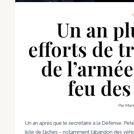
Un an plu
efforts de 
de l’armée
feu des
Par
Mari
Un an après que le secrétaire à la Défense, Pe
liste de tâches – notamment l’abandon des véhicu