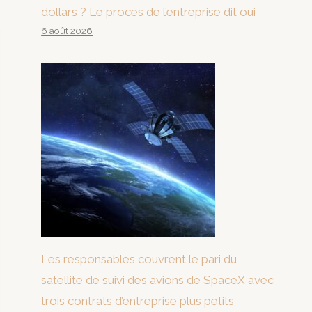
dollars ? Le procès de l’entreprise dit oui
6 août 2026
Les responsables couvrent le pari du
satellite de suivi des avions de SpaceX avec
trois contrats d’entreprise plus petits