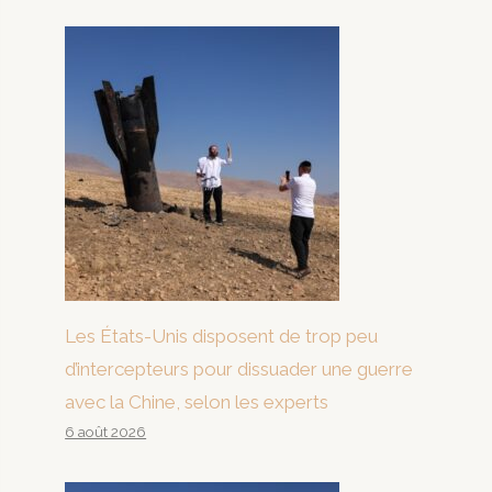
Les États-Unis disposent de trop peu
d’intercepteurs pour dissuader une guerre
avec la Chine, selon les experts
6 août 2026