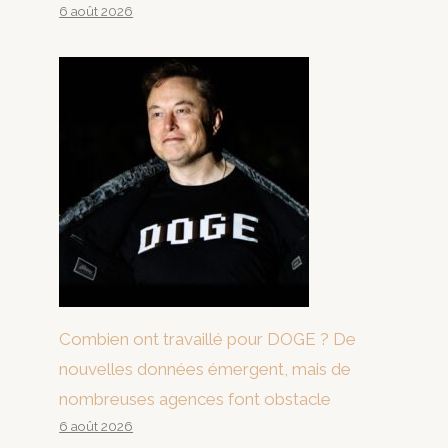
6 août 2026
Combien ont travaillé pour DOGE ? De
nouvelles données émergent, mais de
nombreuses agences font obstacle
6 août 2026