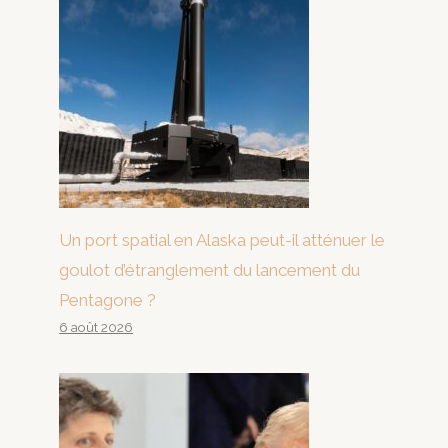
Un port spatial en Alaska peut-il atténuer le
goulot d’étranglement du lancement du
Pentagone ?
6 août 2026