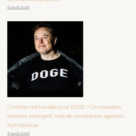
6 août 2026
Combien ont travaillé pour DOGE ? De nouvelles
données émergent, mais de nombreuses agences
font obstacle
6 août 2026