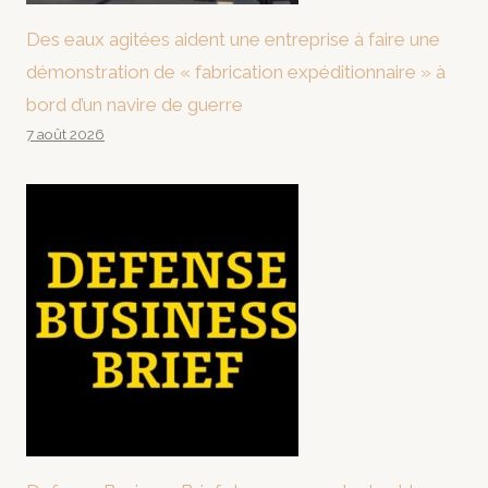
Des eaux agitées aident une entreprise à faire une
démonstration de « fabrication expéditionnaire » à
bord d’un navire de guerre
7 août 2026