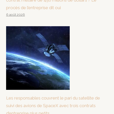
contrat militaire de 450 millions de dollars ? Le
procès de l’entreprise dit oui
6 août 2026
Les responsables couvrent le pari du satellite de
suivi des avions de SpaceX avec trois contrats
d’entreprise plus petits