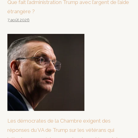
Que fait l’administration Trump avec l’argent de l’aide
étrangère ?
7 août 2026
Les démocrates de la Chambre exigent des
réponses du VA de Trump sur les vétérans qui