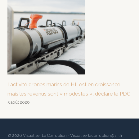
L’activité drones marins de HII est en croissance,
mais les revenus sont « modestes », déclare le PDG
5 août 2026
© 2026 Visualiser La Corruption - Visualiserlacorruption@sfr.fr