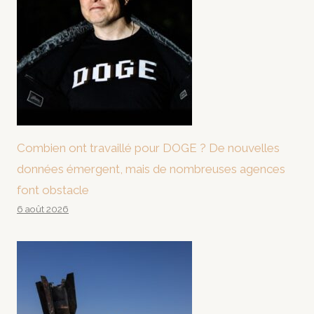
Combien ont travaillé pour DOGE ? De nouvelles
données émergent, mais de nombreuses agences
font obstacle
6 août 2026