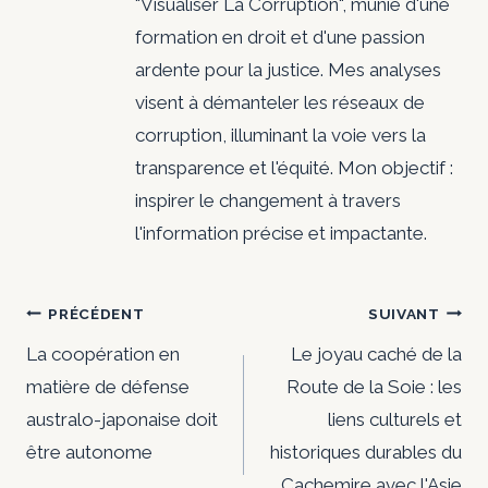
"Visualiser La Corruption", munie d'une
formation en droit et d'une passion
ardente pour la justice. Mes analyses
visent à démanteler les réseaux de
corruption, illuminant la voie vers la
transparence et l'équité. Mon objectif :
inspirer le changement à travers
l'information précise et impactante.
Navigation
PRÉCÉDENT
SUIVANT
de
La coopération en
Le joyau caché de la
matière de défense
Route de la Soie : les
l’article
australo-japonaise doit
liens culturels et
être autonome
historiques durables du
Cachemire avec l'Asie