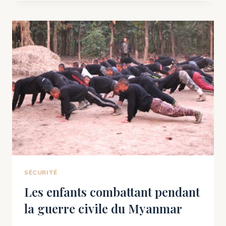
UNIS
VONT
AMARRER
DES
SOUS-
MARINS
NUCLÉAIRES
EN
CORÉE
DU
SUD
POUR
LA
PREMIÈRE
FOIS
SÉCURITÉ
EN
Les enfants combattant pendant
40
la guerre civile du Myanmar
ANS