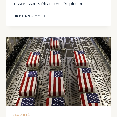
ressortissants étrangers. De plus en…
POURQUOI
LIRE LA SUITE
LE
JAPON
A-
T-
IL
UNE
BASE
MILITAIRE
À
DJIBOUTI
?
SÉCURITÉ