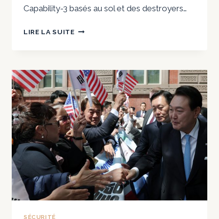
Capability-3 basés au sol et des destroyers…
LE
LIRE LA SUITE
JAPON
DÉPLOIE
UN
SYSTÈME
D’INTERCEPTION
PAC3
POUR
LE
LANCEMENT
D’UN
SATELLITE
ESPION
EN
CORÉE
DU
NORD
SÉCURITÉ