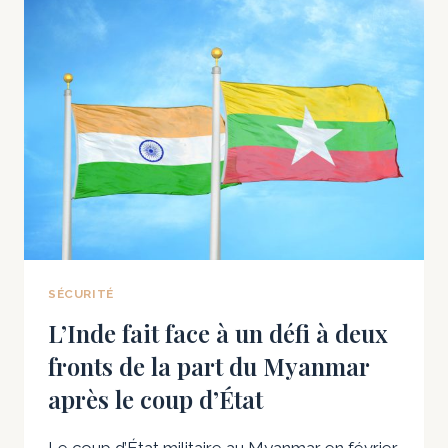
L’OTAN
EST
UNE
PERSPECTIVE
TERRIFIANTE
POUR
LA
RUSSIE
SÉCURITÉ
L’Inde fait face à un défi à deux
fronts de la part du Myanmar
après le coup d’État
Le coup d’État militaire au Myanmar en février