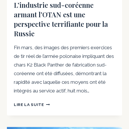
ATTENTAT
L’industrie sud-coréenne
SUICIDE
armant l’OTAN est une
À
perspective terrifiante pour la
L’AÉROPORT
DE
Russie
KABOUL
Fin mars, des images des premiers exercices
de tir réel de l’armée polonaise impliquant des
chars K2 Black Panther de fabrication sud-
coréenne ont été diffusées, démontrant la
rapidité avec laquelle ces moyens ont été
intégrés au service actif, huit mois…
L’INDUSTRIE
LIRE LA SUITE
SUD-
CORÉENNE
ARMANT