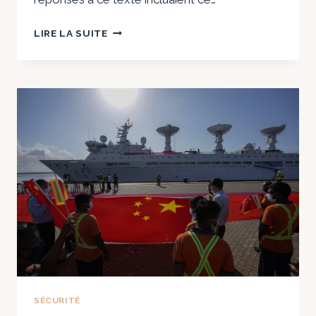
LA
LIRE LA SUITE
COOPÉRATION
SINO-
RUSSE
NUIT-
ELLE
AUX
INTÉRÊTS
NATIONAUX
DE
L’INDE
?
SÉCURITÉ