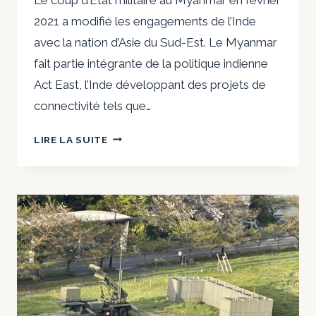
2021 a modifié les engagements de l’Inde
avec la nation d’Asie du Sud-Est. Le Myanmar
fait partie intégrante de la politique indienne
Act East, l’Inde développant des projets de
connectivité tels que…
L’INDE
LIRE LA SUITE
FAIT
FACE
À
UN
DÉFI
À
DEUX
FRONTS
DE
LA