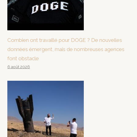
Combien ont travaillé pour DOGE ? De nouvelles
données émergent, mais de nombreuses agences
font obstacle
6 août 2026