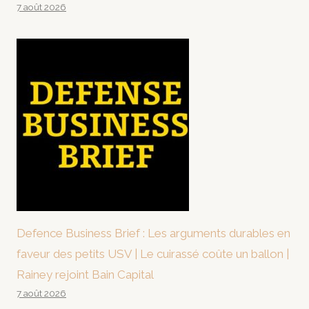
7 août 2026
Defence Business Brief : Les arguments durables en
faveur des petits USV | Le cuirassé coûte un ballon |
Rainey rejoint Bain Capital
7 août 2026