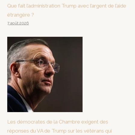
Que fait l’administration Trump avec l’argent de l’aide
étrangère ?
7 août 2026
Les démocrates de la Chambre exigent des
réponses du VA de Trump sur les vétérans qui