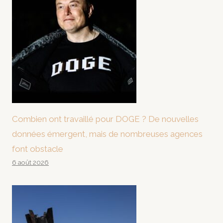
Combien ont travaillé pour DOGE ? De nouvelles
données émergent, mais de nombreuses agences
font obstacle
6 août 2026