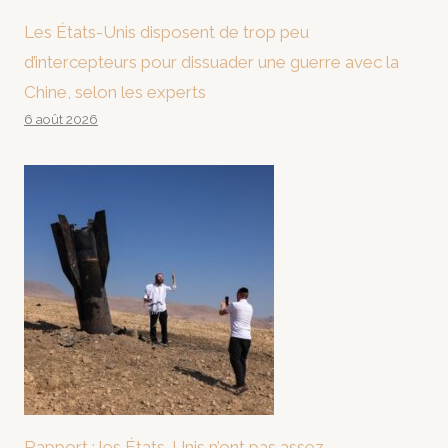
Les États-Unis disposent de trop peu
d’intercepteurs pour dissuader une guerre avec la
Chine, selon les experts
6 août 2026
Rapport : les États-Unis n’ont pas assez