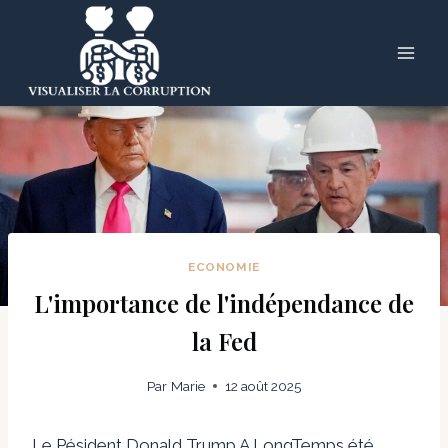
Skip
to
content
ECONOMIE
L'importance de l'indépendance de
la Fed
Par
Marie
12 août 2025
Le Pésident Donald Trump A LongTemps été