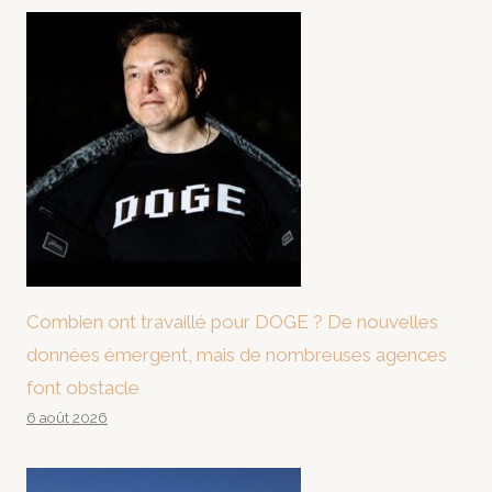
Combien ont travaillé pour DOGE ? De nouvelles
données émergent, mais de nombreuses agences
font obstacle
6 août 2026