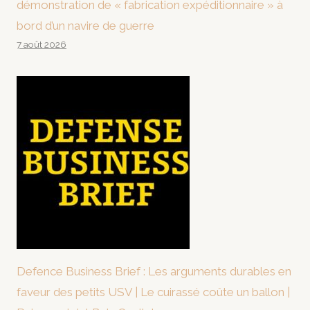
démonstration de « fabrication expéditionnaire » à
bord d’un navire de guerre
7 août 2026
Defence Business Brief : Les arguments durables en
faveur des petits USV | Le cuirassé coûte un ballon |