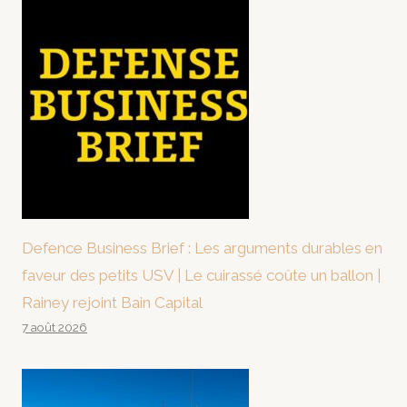
Defence Business Brief : Les arguments durables en
faveur des petits USV | Le cuirassé coûte un ballon |
Rainey rejoint Bain Capital
7 août 2026