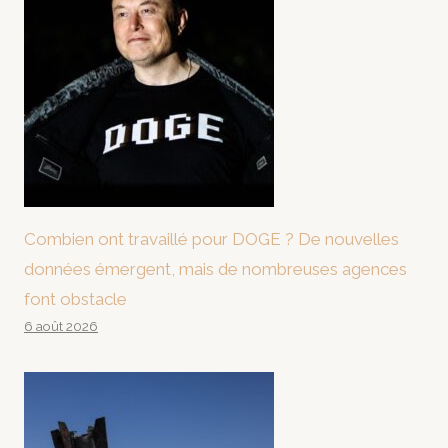
Combien ont travaillé pour DOGE ? De nouvelles
données émergent, mais de nombreuses agences
font obstacle
6 août 2026