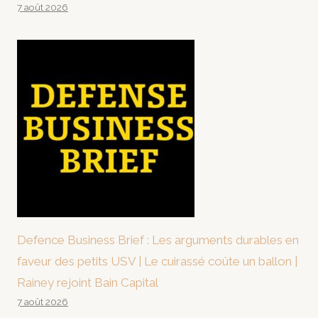
7 août 2026
Defence Business Brief : Les arguments durables en
faveur des petits USV | Le cuirassé coûte un ballon |
Rainey rejoint Bain Capital
7 août 2026