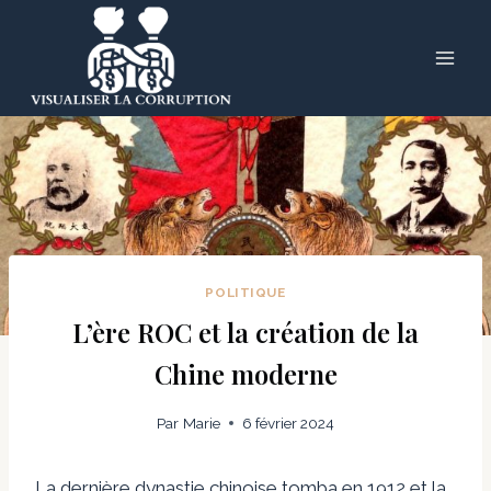
Skip
to
content
POLITIQUE
L’ère ROC et la création de la
Chine moderne
Par
Marie
6 février 2024
La dernière dynastie chinoise tomba en 1912 et la