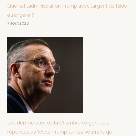
Que fait l’administration Trump avec l’argent de l’aide
étrangère ?
7 août 2026
Les démocrates de la Chambre exigent des
réponses du VA de Trump sur les vétérans qui