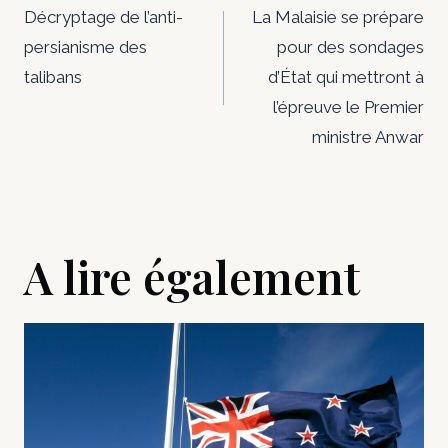
de
Décryptage de l’anti-
La Malaisie se prépare
persianisme des
pour des sondages
l’article
talibans
d’État qui mettront à
l’épreuve le Premier
ministre Anwar
A lire également