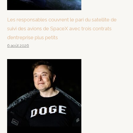
Les responsables couvrent le pari du satellite de
suivi des avions de SpaceX avec trois contrats
d’entreprise plus petits
6 août 2026