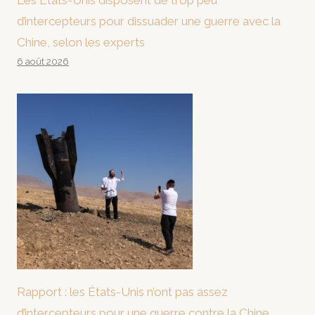
Les États-Unis disposent de trop peu
d’intercepteurs pour dissuader une guerre avec la
Chine, selon les experts
6 août 2026
Rapport : les États-Unis n’ont pas assez
d’intercepteurs pour une guerre contre la Chine