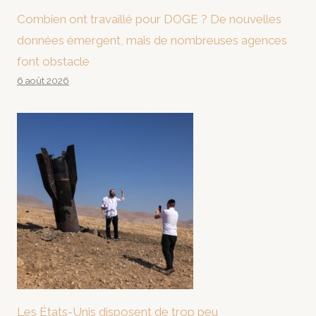
Combien ont travaillé pour DOGE ? De nouvelles
données émergent, mais de nombreuses agences
font obstacle
6 août 2026
Les États-Unis disposent de trop peu