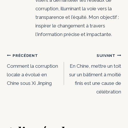
visent à démanteler les réseaux de
corruption, illuminant la voie vers la
transparence et l'équité. Mon objectif :
inspirer le changement à travers
l'information précise et impactante.
Navigation
PRÉCÉDENT
SUIVANT
de
Comment la corruption
En Chine, mettre un toit
locale a évolué en
sur un bâtiment à moitié
l’article
Chine sous Xi Jinping
finis est une cause de
célébration