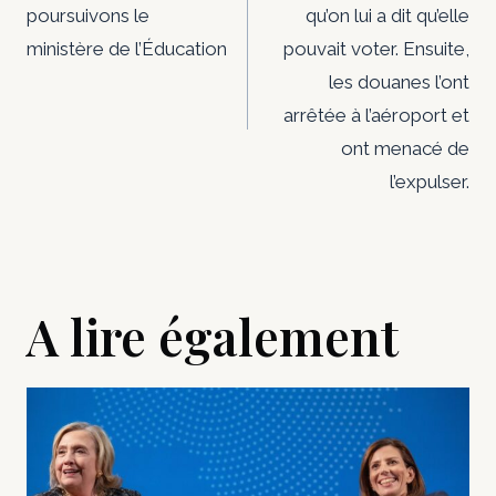
poursuivons le
qu’on lui a dit qu’elle
l’article
ministère de l’Éducation
pouvait voter. Ensuite,
les douanes l’ont
arrêtée à l’aéroport et
ont menacé de
l’expulser.
A lire également