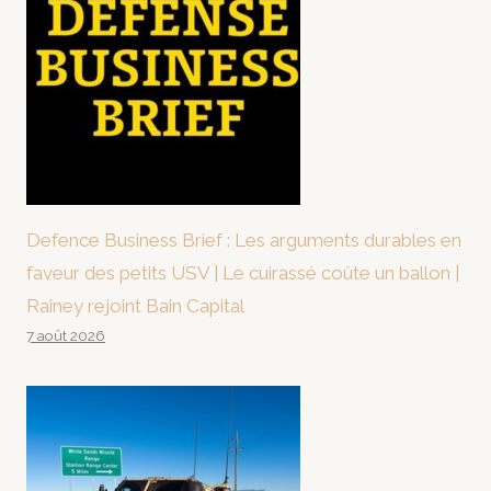
Defence Business Brief : Les arguments durables en
faveur des petits USV | Le cuirassé coûte un ballon |
Rainey rejoint Bain Capital
7 août 2026