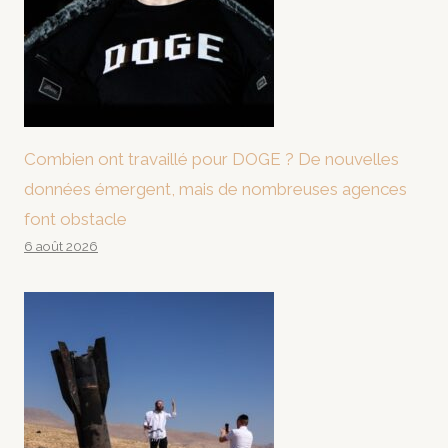
Combien ont travaillé pour DOGE ? De nouvelles
données émergent, mais de nombreuses agences
font obstacle
6 août 2026