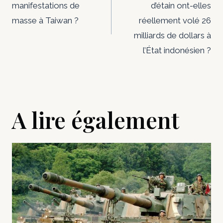
manifestations de
d’étain ont-elles
l’article
masse à Taiwan ?
réellement volé 26
milliards de dollars à
l’État indonésien ?
A lire également