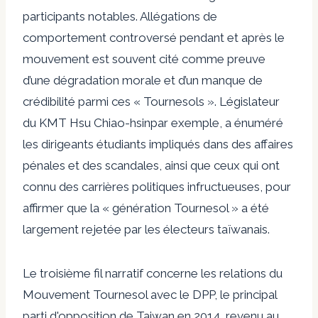
participants notables. Allégations de
comportement controversé
pendant
et
après
le
mouvement est souvent cité comme preuve
d’une dégradation morale et d’un manque de
crédibilité parmi ces « Tournesols ». Législateur
du KMT
Hsu Chiao-hsin
par exemple, a énuméré
les dirigeants étudiants impliqués dans des affaires
pénales et des scandales, ainsi que ceux qui ont
connu des carrières politiques infructueuses, pour
affirmer que la « génération Tournesol » a été
largement rejetée par les électeurs taïwanais.
Le troisième fil narratif concerne les relations du
Mouvement Tournesol avec le DPP, le principal
parti d'opposition de Taiwan en 2014, revenu au