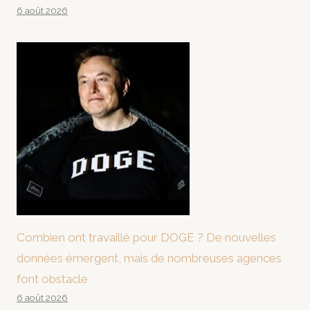
6 août 2026
Combien ont travaillé pour DOGE ? De nouvelles
données émergent, mais de nombreuses agences
font obstacle
6 août 2026