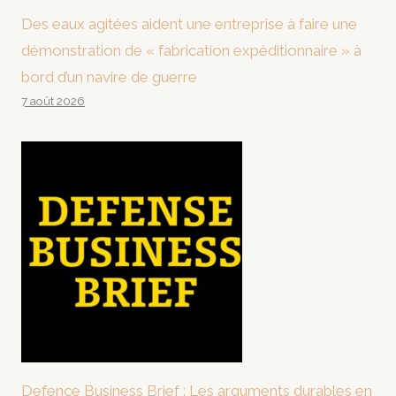
Des eaux agitées aident une entreprise à faire une
démonstration de « fabrication expéditionnaire » à
bord d’un navire de guerre
7 août 2026
Defence Business Brief : Les arguments durables en