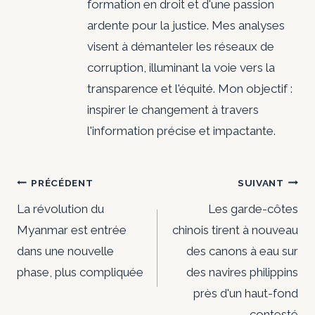
formation en droit et d'une passion
ardente pour la justice. Mes analyses
visent à démanteler les réseaux de
corruption, illuminant la voie vers la
transparence et l'équité. Mon objectif :
inspirer le changement à travers
l'information précise et impactante.
Navigation
PRÉCÉDENT
SUIVANT
de
La révolution du
Les garde-côtes
Myanmar est entrée
chinois tirent à nouveau
l’article
dans une nouvelle
des canons à eau sur
phase, plus compliquée
des navires philippins
près d'un haut-fond
contesté