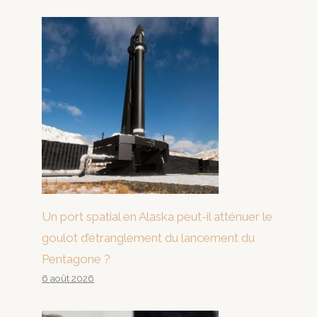
Un port spatial en Alaska peut-il atténuer le
goulot d’étranglement du lancement du
Pentagone ?
6 août 2026