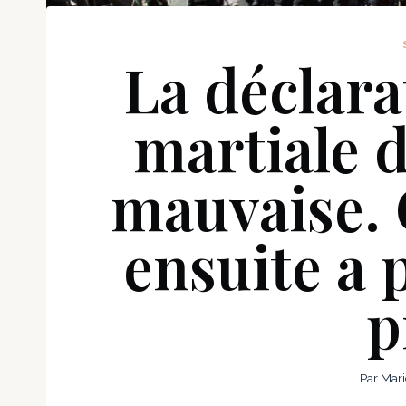
La déclarat
martiale d
mauvaise. C
ensuite a 
p
Par
Mari