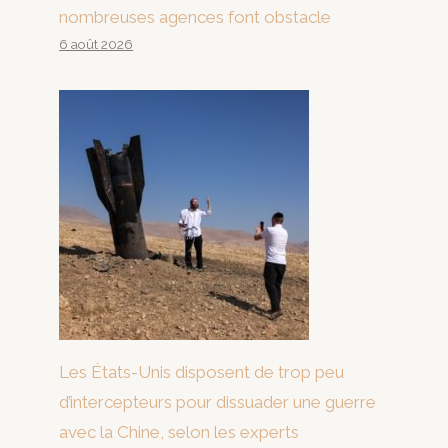
nombreuses agences font obstacle
6 août 2026
Les États-Unis disposent de trop peu
d’intercepteurs pour dissuader une guerre
avec la Chine, selon les experts