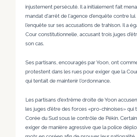
injustement persécuté. Il a initialement fait men
mandat d'arrêt de l'agence d'enquête contre lui. 
l'enquête sur ses accusations de trahison. Il 
Cour constitutionnelle, accusant trois juges d'ê
son cas.
Ses partisans, encouragés par Yoon, ont commenc
protestent dans les rues pour exiger que la Cour 
qui tentait de maintenir l'ordonnance.
Les partisans d'extrême droite de Yoon accusent 
les juges d'être des forces «pro-chinoises» qui 
Corée du Sud sous le contrôle de Pékin. Certa
exiger de manière agressive que la police déplo
mots en coréen afin de prouver leur nationalité.