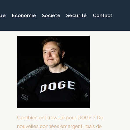
que
Economie
Société
Sécurité
Contact
Combien ont travaillé pour DOGE ? De
nouvelles données émergent, mais de