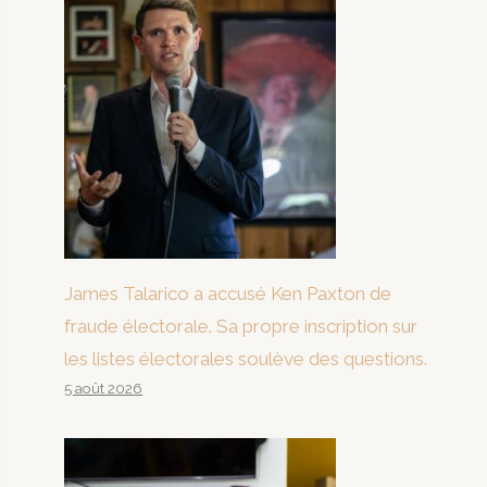
James Talarico a accusé Ken Paxton de
fraude électorale. Sa propre inscription sur
les listes électorales soulève des questions.
5 août 2026