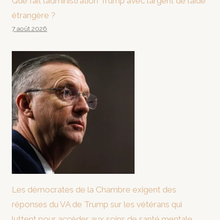
Que fait l’administration Trump avec l’argent de l’aide
étrangère ?
7 août 2026
Les démocrates de la Chambre exigent des
réponses du VA de Trump sur les vétérans qui
luttent pour accéder aux soins de santé mentale