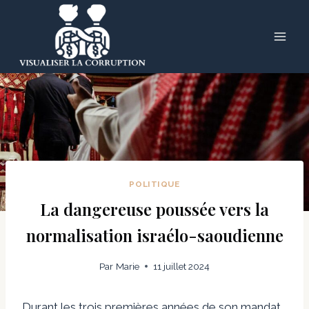
Skip
to
content
POLITIQUE
La dangereuse poussée vers la
normalisation israélo-saoudienne
Par
Marie
11 juillet 2024
Durant les trois premières années de son mandat,