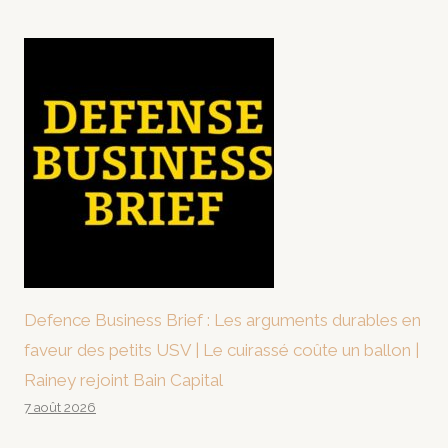
Defence Business Brief : Les arguments durables en
faveur des petits USV | Le cuirassé coûte un ballon |
Rainey rejoint Bain Capital
7 août 2026