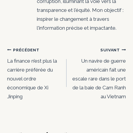
corruption, illuminant la voie vers la
transparence et l'équité. Mon objectif :
inspirer le changement à travers
l'information précise et impactante.
Navigation
PRÉCÉDENT
SUIVANT
de
La finance n’est plus la
Un navire de guerre
carrière préférée du
américain fait une
l’article
nouvel ordre
escale rare dans le port
économique de Xi
de la baie de Cam Ranh
Jinping
au Vietnam