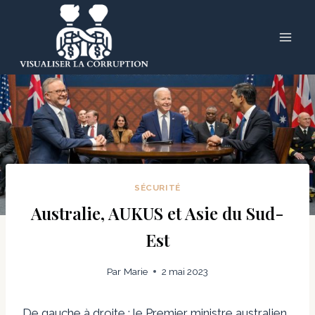
Skip
to
content
SÉCURITÉ
Australie, AUKUS et Asie du Sud-
Est
Par
Marie
2 mai 2023
De gauche à droite : le Premier ministre australien