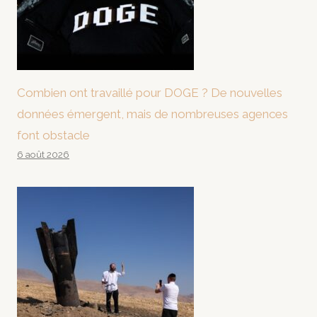
Combien ont travaillé pour DOGE ? De nouvelles
données émergent, mais de nombreuses agences
font obstacle
6 août 2026