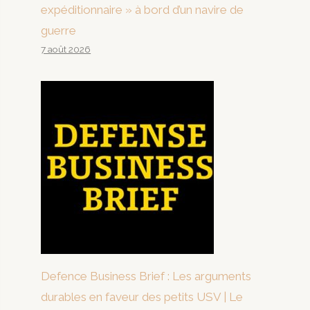
expéditionnaire » à bord d’un navire de
guerre
7 août 2026
Defence Business Brief : Les arguments
durables en faveur des petits USV | Le