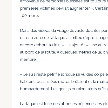
effroyable de personnes blessées est toujours e
premières victimes devrait augmenter ». Certai
100 morts.
Dans des vidéos du village dévasté décrites par 
dans la zone de l’attaque au milieu d’épais nuag
encore debout au loin ». Il a ajouté : « Une autr
au bord de la route. A quelques mètres de là, o
membre.
« Je suis resté pétrifié lorsque j’ai vu des corps 
habitant local. « Des motos brûlaient et la mai
bombardement. Les gens pleuraient alors qu’ils 
L’attaque est l’une des attaques aériennes les pl