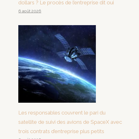
dollars ? Le procès de l’entreprise dit oui
6 août 2026
Les responsables couvrent le pari du
satellite de suivi des avions de SpaceX avec
trois contrats d’entreprise plus petits