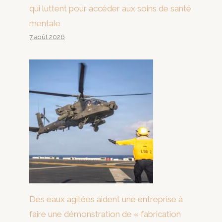
qui luttent pour accéder aux soins de santé
mentale
7 août 2026
Des eaux agitées aident une entreprise à
faire une démonstration de « fabrication