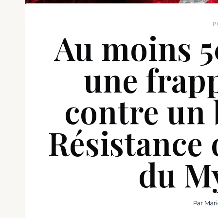
P
Au moins 5
une frap
contre un 
Résistance 
du M
Par
Mari