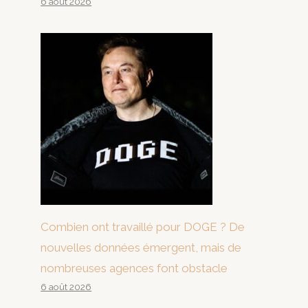
6 août 2026
Combien ont travaillé pour DOGE ? De
nouvelles données émergent, mais de
nombreuses agences font obstacle
6 août 2026