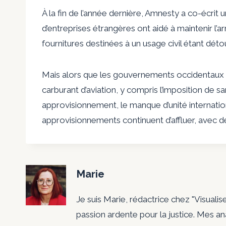
À la fin de l’année dernière, Amnesty a co-écri
d’entreprises étrangères ont aidé à maintenir l’a
fournitures destinées à un usage civil étant déto
Mais alors que les gouvernements occidentaux o
carburant d’aviation, y compris l’imposition de 
approvisionnement, le manque d’unité internatio
approvisionnements continuent d’affluer, avec 
Marie
Je suis Marie, rédactrice chez "Visualis
passion ardente pour la justice. Mes a