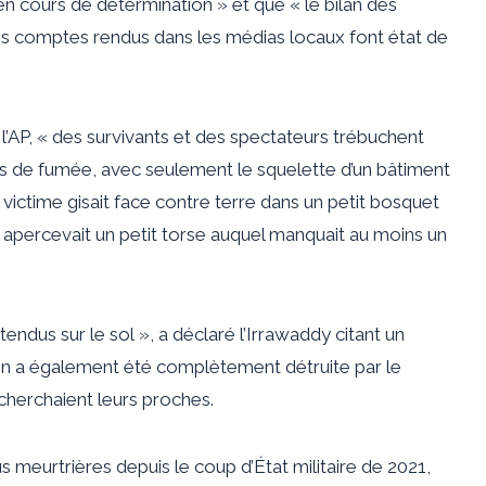
n cours de détermination » et que « le bilan des
ns comptes rendus dans les médias locaux font état de
l’AP, « des survivants et des spectateurs trébuchent
es ​​de fumée, avec seulement le squelette d’un bâtiment
e victime gisait face contre terre dans un petit bosquet
n apercevait un petit torse auquel manquait au moins un
étendus sur le sol », a déclaré l’Irrawaddy citant un
son a également été complètement détruite par le
cherchaient leurs proches.
us meurtrières depuis le coup d’État militaire de 2021,