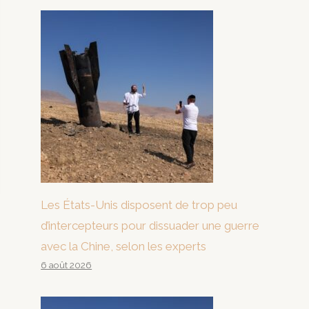
Les États-Unis disposent de trop peu
d’intercepteurs pour dissuader une guerre
avec la Chine, selon les experts
6 août 2026