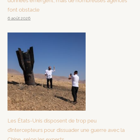
données émergent, mais de nombreuses agences
font obstacle
6 août 2026
Les États-Unis disposent de trop peu
d’intercepteurs pour dissuader une guerre avec la
Chine, selon les experts