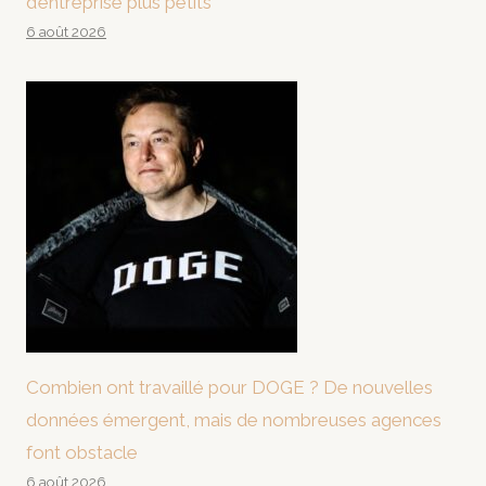
d’entreprise plus petits
6 août 2026
Combien ont travaillé pour DOGE ? De nouvelles
données émergent, mais de nombreuses agences
font obstacle
6 août 2026