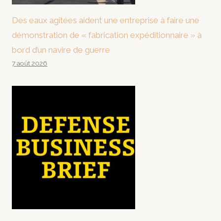
Des eaux agitées aident une entreprise à faire une
démonstration de « fabrication expéditionnaire » à
bord d’un navire de guerre
7 août 2026