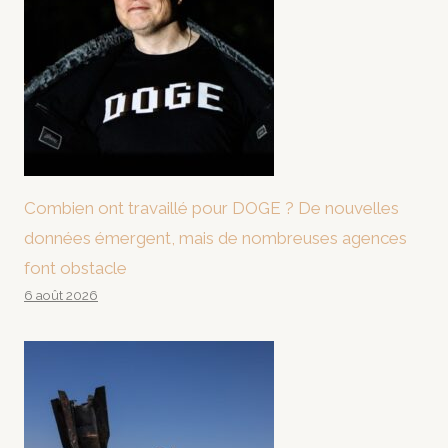
Combien ont travaillé pour DOGE ? De nouvelles
données émergent, mais de nombreuses agences
font obstacle
6 août 2026