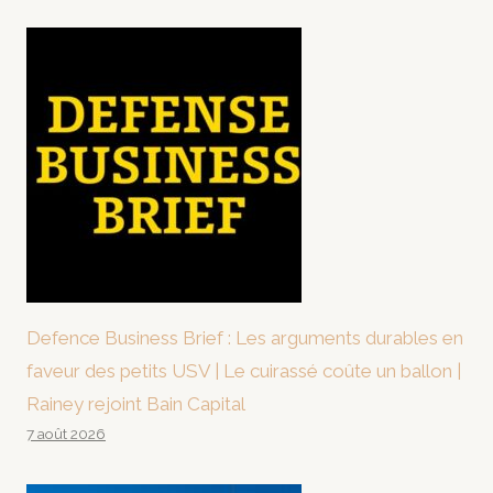
Defence Business Brief : Les arguments durables en
faveur des petits USV | Le cuirassé coûte un ballon |
Rainey rejoint Bain Capital
7 août 2026