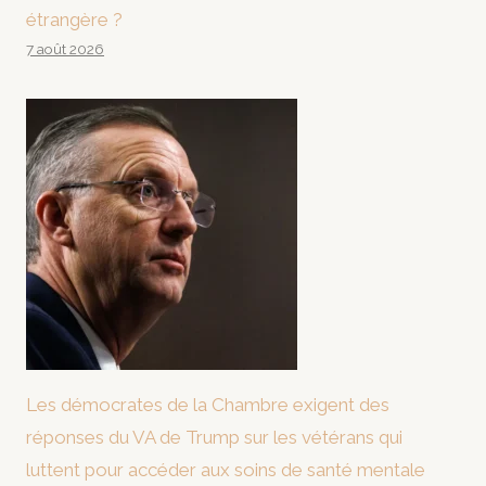
étrangère ?
7 août 2026
Les démocrates de la Chambre exigent des
réponses du VA de Trump sur les vétérans qui
luttent pour accéder aux soins de santé mentale