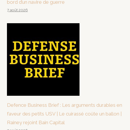
bord d’un navire de guerre
7 août 2026
Defence Business Brief : Les arguments durables en
faveur des petits USV | Le cuirassé coûte un ballon |
Rainey rejoint Bain Capital