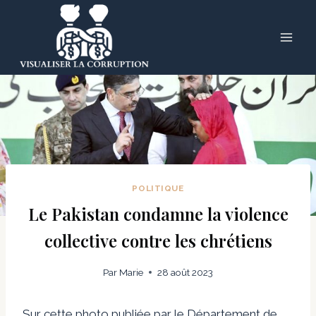
Skip
to
content
POLITIQUE
Le Pakistan condamne la violence
collective contre les chrétiens
Par
Marie
28 août 2023
Sur cette photo publiée par le Département de