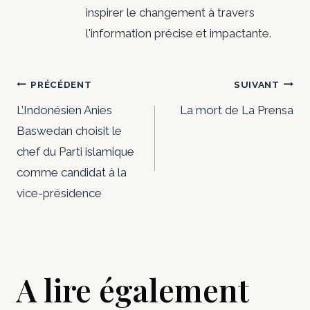
inspirer le changement à travers
l'information précise et impactante.
Navigation
PRÉCÉDENT
SUIVANT
de
L’Indonésien Anies
La mort de La Prensa
Baswedan choisit le
l’article
chef du Parti islamique
comme candidat à la
vice-présidence
A lire également