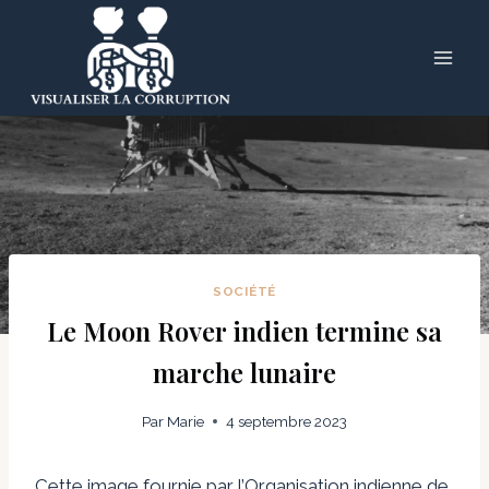
Skip
to
content
SOCIÉTÉ
Le Moon Rover indien termine sa
marche lunaire
Par
Marie
4 septembre 2023
Cette image fournie par l’Organisation indienne de