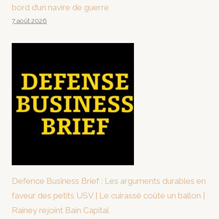
bord d’un navire de guerre
7 août 2026
Defence Business Brief : Les arguments durables en
faveur des petits USV | Le cuirassé coûte un ballon |
Rainey rejoint Bain Capital