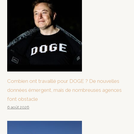
Combien ont travaillé pour DOGE ? De nouvelles
données émergent, mais de nombreuses agences
font obstacle
6 août 2026