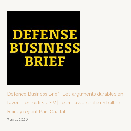
Defence Business Brief : Les arguments durables en
faveur des petits USV | Le cuirassé coûte un ballon |
Rainey rejoint Bain Capital
7 août 2026