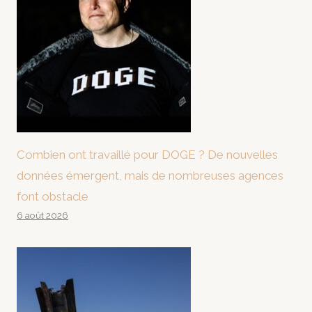
Combien ont travaillé pour DOGE ? De nouvelles
données émergent, mais de nombreuses agences
font obstacle
6 août 2026