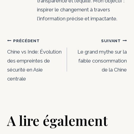
transparence et l'équité. Mon objectif :
inspirer le changement à travers
l'information précise et impactante.
Navigation
PRÉCÉDENT
SUIVANT
de
Chine vs Inde: Évolution
Le grand mythe sur la
des empreintes de
faible consommation
l’article
sécurité en Asie
de la Chine
centrale
A lire également