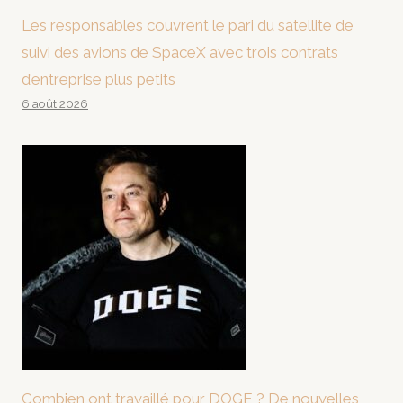
Les responsables couvrent le pari du satellite de
suivi des avions de SpaceX avec trois contrats
d’entreprise plus petits
6 août 2026
Combien ont travaillé pour DOGE ? De nouvelles