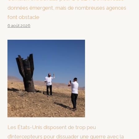
données émergent, mais de nombreuses agences
font obstacle
6 août 2026
Les États-Unis disposent de trop peu
d’intercepteurs pour dissuader une guerre avec la