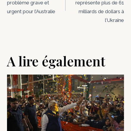
l’article
problème grave et
représente plus de 61
urgent pour l’Australie
milliards de dollars à
l’Ukraine
A lire également