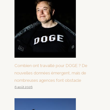
Combien ont travaillé pour DOGE ? De
nouvelles données émergent, mais de
nombreuses agences font obstacle
6 août 2026