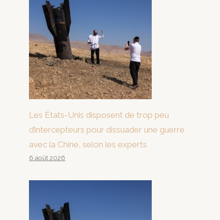
Les États-Unis disposent de trop peu
d’intercepteurs pour dissuader une guerre
avec la Chine, selon les experts
6 août 2026