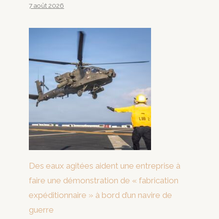
7 août 2026
Des eaux agitées aident une entreprise à
faire une démonstration de « fabrication
expéditionnaire » à bord d’un navire de
guerre