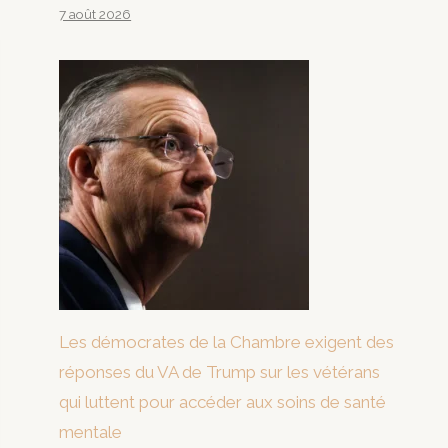
7 août 2026
Les démocrates de la Chambre exigent des
réponses du VA de Trump sur les vétérans
qui luttent pour accéder aux soins de santé
mentale