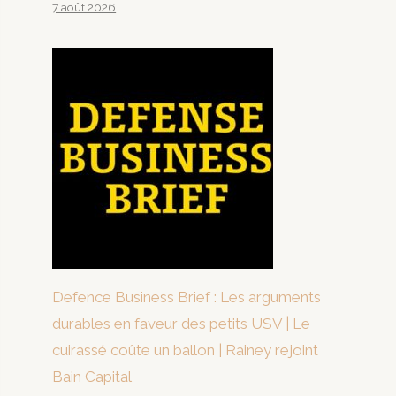
7 août 2026
Defence Business Brief : Les arguments
durables en faveur des petits USV | Le
cuirassé coûte un ballon | Rainey rejoint
Bain Capital