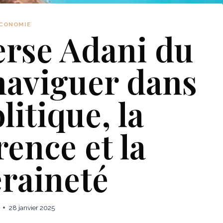
CONOMIE
erse Adani du
naviguer dans
litique, la
ence et la
raineté
28 janvier 2025