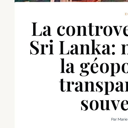
E
La controv
Sri Lanka: 
la géopo
transpar
souve
Par
Marie