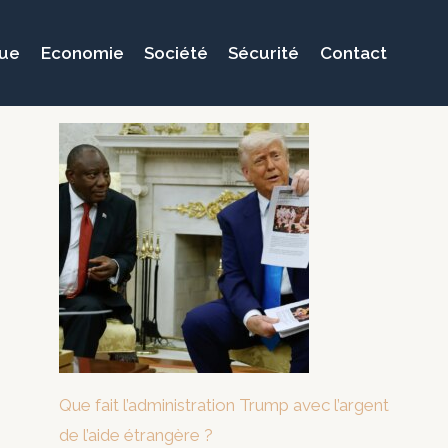
que
Economie
Société
Sécurité
Contact
Que fait l’administration Trump avec l’argent
de l’aide étrangère ?