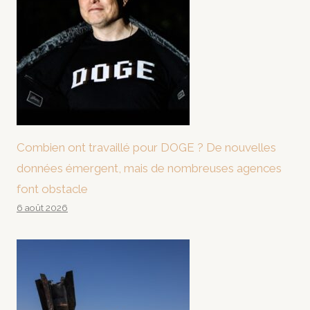
Combien ont travaillé pour DOGE ? De nouvelles
données émergent, mais de nombreuses agences
font obstacle
6 août 2026