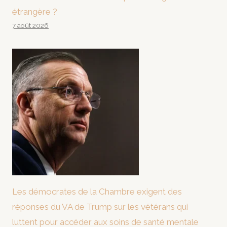
étrangère ?
7 août 2026
Les démocrates de la Chambre exigent des
réponses du VA de Trump sur les vétérans qui
luttent pour accéder aux soins de santé mentale