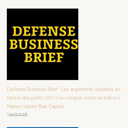
Defence Business Brief : Les arguments durables en
faveur des petits USV | Le cuirassé coûte un ballon |
Rainey rejoint Bain Capital
7 août 2026