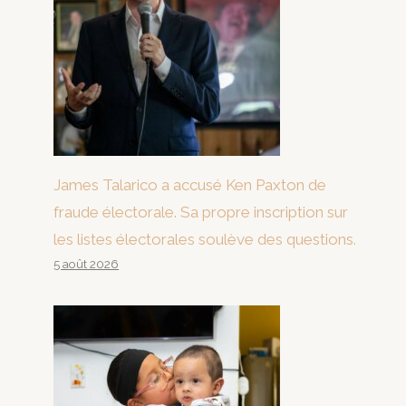
James Talarico a accusé Ken Paxton de
fraude électorale. Sa propre inscription sur
les listes électorales soulève des questions.
5 août 2026