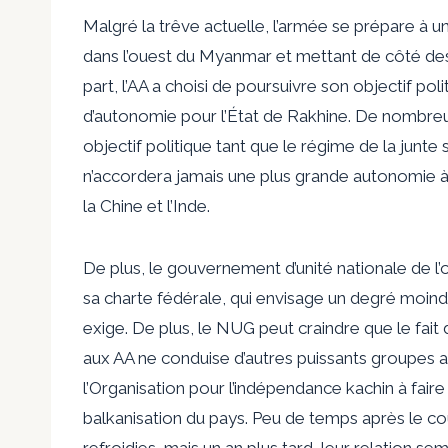
Malgré la trêve actuelle, l’armée se prépare à 
dans l’ouest du Myanmar et mettant de côté des
part, l’AA a choisi de poursuivre son objectif po
d’autonomie pour l’État de Rakhine. De nombreux
objectif politique tant que le régime de la junte 
n’accordera jamais une plus grande autonomie 
la Chine et l’Inde.
De plus, le gouvernement d’unité nationale de l’op
sa charte fédérale, qui envisage un degré moind
exige. De plus, le NUG peut craindre que le fait
aux AA ne conduise d’autres puissants groupes a
l’Organisation pour l’indépendance kachin à fair
balkanisation du pays. Peu de temps après le cou
refroidies, mais un an plus tard, leur relation s