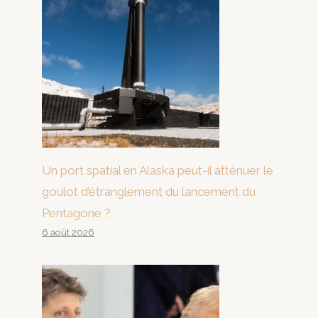
Un port spatial en Alaska peut-il atténuer le
goulot d’étranglement du lancement du
Pentagone ?
6 août 2026