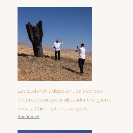
Les États-Unis disposent de trop peu
d’intercepteurs pour dissuader une guerre
avec la Chine, selon les experts
6 août 2026