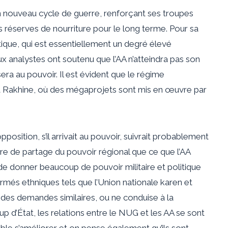
un nouveau cycle de guerre, renforçant ses troupes
 réserves de nourriture pour le long terme. Pour sa
litique, qui est essentiellement un degré élevé
 analystes ont soutenu que l’AA n’atteindra pas son
sera au pouvoir. Il est évident que le régime
à Rakhine, où des mégaprojets sont mis en œuvre par
position, s’il arrivait au pouvoir, suivrait probablement
re de partage du pouvoir régional que ce que l’AA
 de donner beaucoup de pouvoir militaire et politique
rmés ethniques tels que l’Union nationale karen et
e des demandes similaires, ou ne conduise à la
p d’État, les relations entre le NUG et les AA se sont
emble s’améliorer et on pense également qu’ils sont