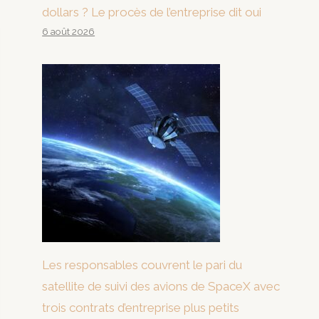
dollars ? Le procès de l’entreprise dit oui
6 août 2026
Les responsables couvrent le pari du
satellite de suivi des avions de SpaceX avec
trois contrats d’entreprise plus petits