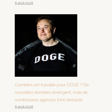
6 août 2026
Combien ont travaillé pour DOGE ? De
nouvelles données émergent, mais de
nombreuses agences font obstacle
6 août 2026