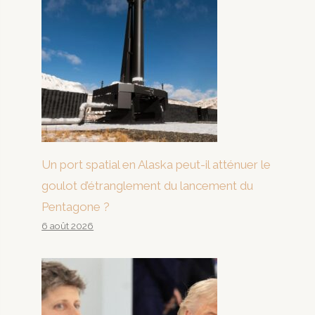
Un port spatial en Alaska peut-il atténuer le
goulot d’étranglement du lancement du
Pentagone ?
6 août 2026