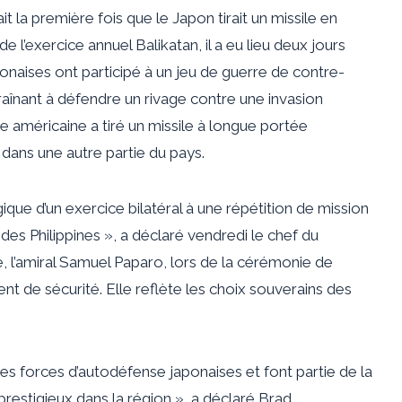
 la première fois que le Japon tirait un missile en
e l’exercice annuel Balikatan, il a eu lieu deux jours
onaises ont participé à un jeu de guerre de contre-
ntraînant à défendre un rivage contre une invasion
ée américaine a tiré un missile à longue portée
ans une autre partie du pays.
que d’un exercice bilatéral à une répétition de mission
des Philippines », a déclaré vendredi le chef du
l’amiral Samuel Paparo, lors de la cérémonie de
nt de sécurité. Elle reflète les choix souverains des
es forces d’autodéfense japonaises et font partie de la
restigieux dans la région », a déclaré Brad