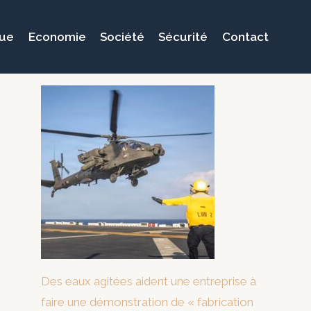
que
Economie
Société
Sécurité
Contact
Des eaux agitées aident une entreprise à
faire une démonstration de « fabrication