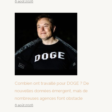
6 août 2026
Combien ont travaillé pour DOGE ? De
nouvelles données émergent, mais de
nombreuses agences font obstacle
6 août 2026