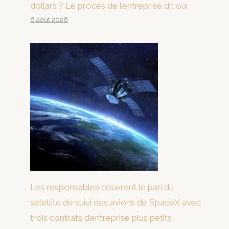
dollars ? Le procès de l’entreprise dit oui
6 août 2026
Les responsables couvrent le pari du
satellite de suivi des avions de SpaceX avec
trois contrats d’entreprise plus petits