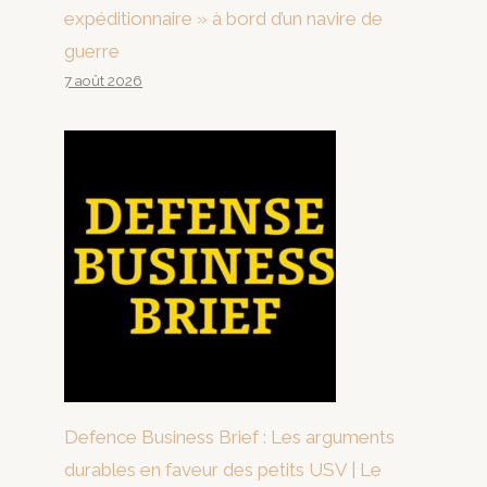
expéditionnaire » à bord d’un navire de
guerre
7 août 2026
Defence Business Brief : Les arguments
durables en faveur des petits USV | Le