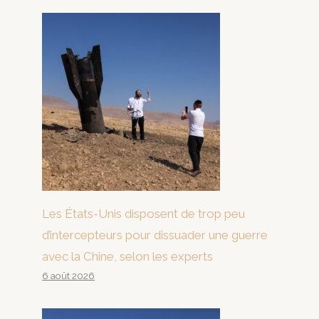
Les États-Unis disposent de trop peu
d’intercepteurs pour dissuader une guerre
avec la Chine, selon les experts
6 août 2026