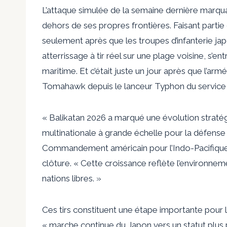
L’attaque simulée de la semaine dernière marquait
dehors de ses propres frontières. Faisant partie d
seulement après que les troupes d’infanterie jap
atterrissage à tir réel sur une plage voisine, s’e
maritime. Et c’était juste un jour après que l’arm
Tomahawk depuis le lanceur Typhon du service d
« Balikatan 2026 a marqué une évolution stratégi
multinationale à grande échelle pour la défense 
Commandement américain pour l’Indo-Pacifique, 
clôture. « Cette croissance reflète l’environneme
nations libres. »
Ces tirs constituent une étape importante pour l
« marche continue du Japon vers un statut plus p