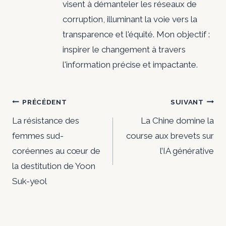
visent à démanteler les réseaux de
corruption, illuminant la voie vers la
transparence et l'équité. Mon objectif :
inspirer le changement à travers
l'information précise et impactante.
Navigation
PRÉCÉDENT
SUIVANT
de
La résistance des
La Chine domine la
femmes sud-
course aux brevets sur
l’article
coréennes au cœur de
l’IA générative
la destitution de Yoon
Suk-yeol