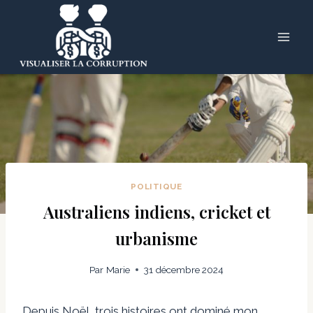
Skip
to
content
POLITIQUE
Australiens indiens, cricket et
urbanisme
Par
Marie
31 décembre 2024
Depuis Noël, trois histoires ont dominé mon