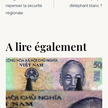
de
repenser la sécurité
d’éléphant blanc ?
l’article
régionale
A lire également