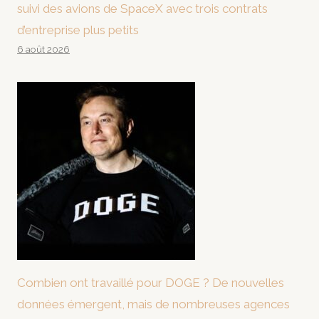
suivi des avions de SpaceX avec trois contrats
d’entreprise plus petits
6 août 2026
Combien ont travaillé pour DOGE ? De nouvelles
données émergent, mais de nombreuses agences