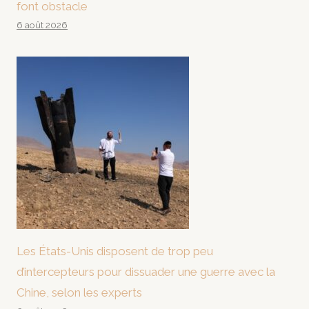
font obstacle
6 août 2026
Les États-Unis disposent de trop peu
d’intercepteurs pour dissuader une guerre avec la
Chine, selon les experts