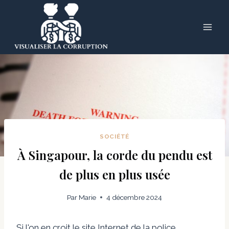
Skip
to
content
SOCIÉTÉ
À Singapour, la corde du pendu est
de plus en plus usée
Par
Marie
4 décembre 2024
Si l'on en croit le site Internet de la police