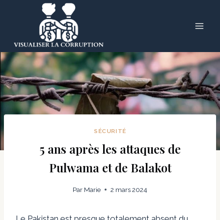
Skip
to
content
SÉCURITÉ
5 ans après les attaques de
Pulwama et de Balakot
Par
Marie
2 mars 2024
Le Pakistan est presque totalement absent du