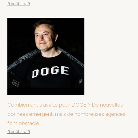
6 août 2026
Combien ont travaillé pour DOGE ? De nouvelles
données émergent, mais de nombreuses agences
font obstacle
6 août 2026