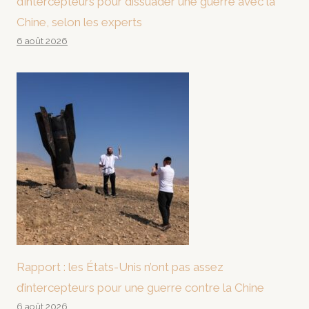
d’intercepteurs pour dissuader une guerre avec la
Chine, selon les experts
6 août 2026
Rapport : les États-Unis n’ont pas assez
d’intercepteurs pour une guerre contre la Chine
6 août 2026