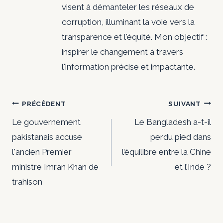
visent à démanteler les réseaux de
corruption, illuminant la voie vers la
transparence et l'équité. Mon objectif :
inspirer le changement à travers
l'information précise et impactante.
Navigation
PRÉCÉDENT
SUIVANT
de
Le gouvernement
Le Bangladesh a-t-il
pakistanais accuse
perdu pied dans
l’article
l'ancien Premier
l’équilibre entre la Chine
ministre Imran Khan de
et l’Inde ?
trahison