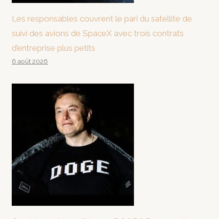
Les responsables couvrent le pari du satellite de
suivi des avions de SpaceX avec trois contrats
d’entreprise plus petits
6 août 2026