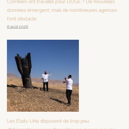
Combien ont travaillé pour DOGE ? De nouvelles
données émergent, mais de nombreuses agences
font obstacle
6 août 2026
Les États-Unis disposent de trop peu