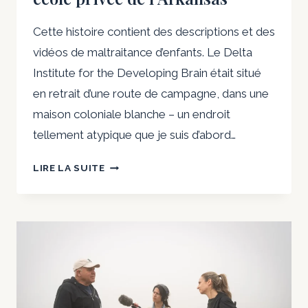
Cette histoire contient des descriptions et des
vidéos de maltraitance d’enfants. Le Delta
Institute for the Developing Brain était situé
en retrait d’une route de campagne, dans une
maison coloniale blanche – un endroit
tellement atypique que je suis d’abord…
COMMENT
LIRE LA SUITE
LES
VIDÉOS
M’ONT
AIDÉ
À
DÉCOUVRIR
DES
ABUS