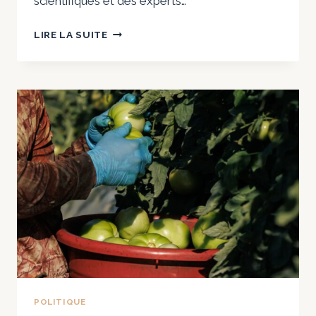
scientifiques et des experts…
5
LIRE LA SUITE
CITATIONS
BRUTES
DU
PLUS
GRAND
PROPRIÉTAIRE
DE
LAIT
CRU
D’AMÉRIQUE
POLITIQUE