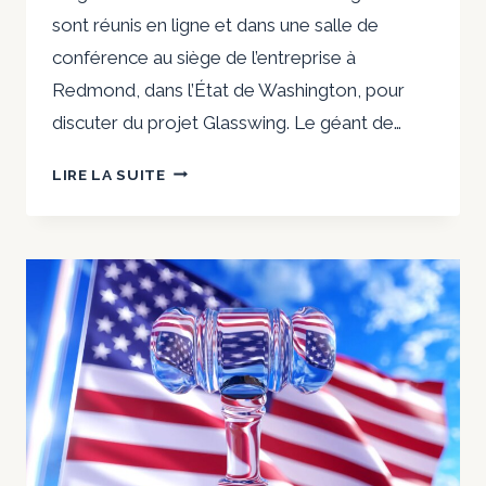
sont réunis en ligne et dans une salle de
conférence au siège de l’entreprise à
Redmond, dans l’État de Washington, pour
discuter du projet Glasswing. Le géant de…
LE
LIRE LA SUITE
NOUVEAU
MODÈLE
D’IA
D’ANTHROPIC
PEUT
IDENTIFIER
PLUS
DE
BOGUES
LOGICIELS
QUE
JAMAIS.