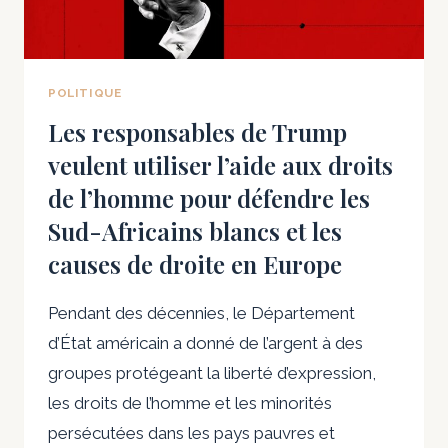
CONTRIBUÉ
AU
LANCEMENT
D’UNE
POLITIQUE
ENQUÊTE
Les responsables de Trump
SUR
veulent utiliser l’aide aux droits
DES
ÉCOLES
de l’homme pour défendre les
PRIVÉES
Sud-Africains blancs et les
ISLAMIQUES
causes de droite en Europe
Pendant des décennies, le Département
d’État américain a donné de l’argent à des
groupes protégeant la liberté d’expression,
les droits de l’homme et les minorités
persécutées dans les pays pauvres et