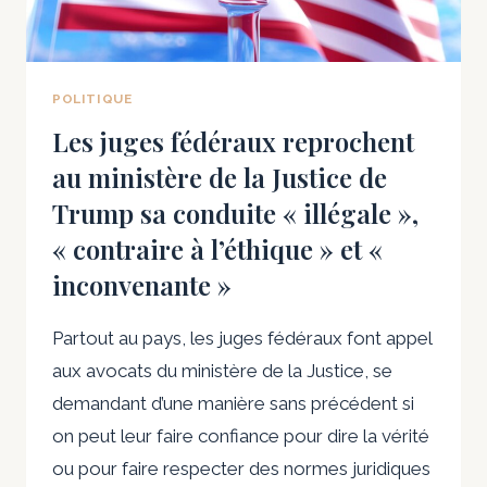
MICROSOFT
A
DU
MAL
POLITIQUE
À
Les juges fédéraux reprochent
LES
au ministère de la Justice de
CORRIGER
ASSEZ
Trump sa conduite « illégale »,
RAPIDEMENT.
« contraire à l’éthique » et «
inconvenante »
Partout au pays, les juges fédéraux font appel
aux avocats du ministère de la Justice, se
demandant d’une manière sans précédent si
on peut leur faire confiance pour dire la vérité
ou pour faire respecter des normes juridiques