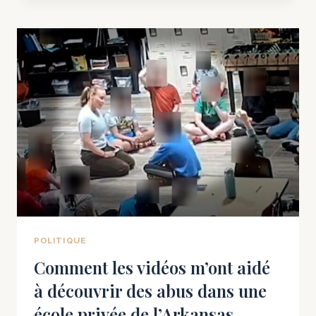
VANTE
SES
EFFORTS
POUR
LUTTER
CONTRE
LA
FRAUDE
ÉLECTORALE.
SON
ADVERSAIRE
AU
SÉNAT
L’ACCUSE
MAINTENANT
POLITIQUE
DE
Comment les vidéos m’ont aidé
L’AVOIR
à découvrir des abus dans une
COMMIS.
école privée de l’Arkansas