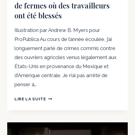
FERMES
de fermes où des travailleurs
À
ont été blessés
FLOT
Illustration par Andrew B. Myers pour
ProPublica Au cours de l’année écoulée, j’ai
longuement parlé de crimes commis contre
des ouvriers agricoles venus légalement aux
États-Unis en provenance du Mexique et
d’Amérique centrale. Je n’ai pas arrêté de
penser à…
MA
LIRE LA SUITE
QUÊTE
EXASPÉRANTE
POUR
SAVOIR
SI