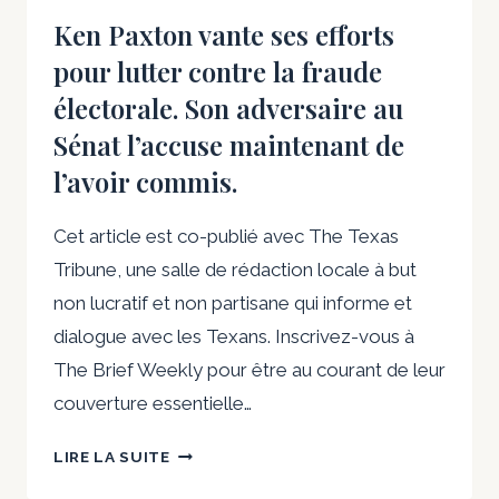
CONTRAIRE
Ken Paxton vante ses efforts
À
pour lutter contre la fraude
L’ÉTHIQUE
»
électorale. Son adversaire au
ET
Sénat l’accuse maintenant de
«
l’avoir commis.
INCONVENANTE
»
Cet article est co-publié avec The Texas
Tribune, une salle de rédaction locale à but
non lucratif et non partisane qui informe et
dialogue avec les Texans. Inscrivez-vous à
The Brief Weekly pour être au courant de leur
couverture essentielle…
KEN
LIRE LA SUITE
PAXTON