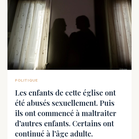
LES
BLEUETS
PROVIENNENT
DE
FERMES
OÙ
DES
TRAVAILLEURS
ONT
ÉTÉ
BLESSÉS
POLITIQUE
Les enfants de cette église ont
été abusés sexuellement. Puis
ils ont commencé à maltraiter
d’autres enfants. Certains ont
continué à l’âge adulte.