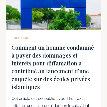
ILS
ONT
COMMENCÉ
À
MALTRAITER
D’AUTRES
ENFANTS.
POLITIQUE
CERTAINS
Comment un homme condamné
ONT
à payer des dommages et
CONTINUÉ
À
intérêts pour diffamation a
L’ÂGE
contribué au lancement d’une
ADULTE.
enquête sur des écoles privées
islamiques
Cet article est co-publié avec The Texas
Tribune, une salle de rédaction locale à but