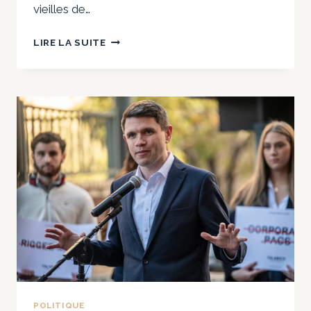
vieilles de…
LES
LIRE LA SUITE
JUGES
FÉDÉRAUX
REPROCHENT
AU
MINISTÈRE
DE
LA
JUSTICE
DE
TRUMP
SA
CONDUITE
«
ILLÉGALE
»,
«
POLITIQUE