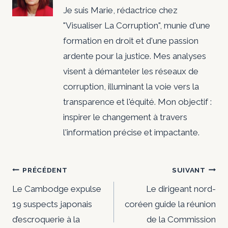
Je suis Marie, rédactrice chez
"Visualiser La Corruption", munie d'une
formation en droit et d'une passion
ardente pour la justice. Mes analyses
visent à démanteler les réseaux de
corruption, illuminant la voie vers la
transparence et l'équité. Mon objectif :
inspirer le changement à travers
l'information précise et impactante.
Navigation
PRÉCÉDENT
SUIVANT
de
Le Cambodge expulse
Le dirigeant nord-
19 suspects japonais
coréen guide la réunion
l’article
d’escroquerie à la
de la Commission