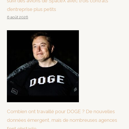
suivi des avions de SpaceX avec trois contrats
d’entreprise plus petits
6 août 2026
Combien ont travaillé pour DOGE ? De nouvelles
données émergent, mais de nombreuses agences
font obstacle