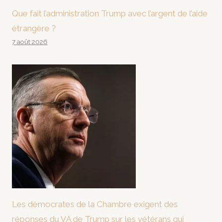
Que fait l’administration Trump avec l’argent de l’aide
étrangère ?
7 août 2026
Les démocrates de la Chambre exigent des
réponses du VA de Trump sur les vétérans qui