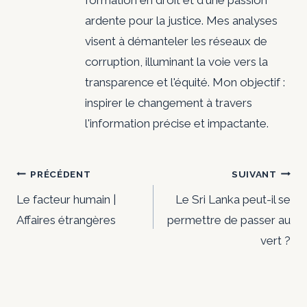
formation en droit et d'une passion
ardente pour la justice. Mes analyses
visent à démanteler les réseaux de
corruption, illuminant la voie vers la
transparence et l'équité. Mon objectif :
inspirer le changement à travers
l'information précise et impactante.
Navigation
PRÉCÉDENT
SUIVANT
de
Le facteur humain |
Le Sri Lanka peut-il se
Affaires étrangères
permettre de passer au
l’article
vert ?