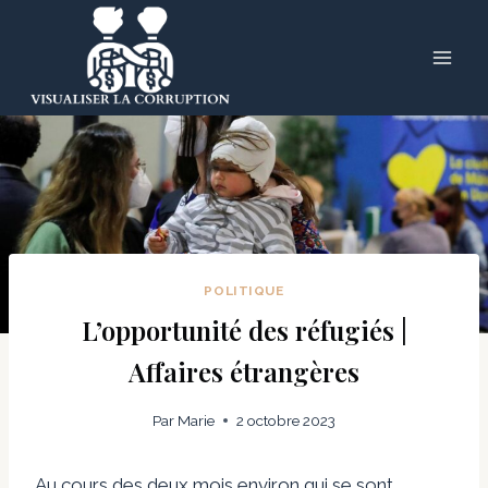
Skip
to
content
POLITIQUE
L’opportunité des réfugiés |
Affaires étrangères
Par
Marie
2 octobre 2023
Au cours des deux mois environ qui se sont