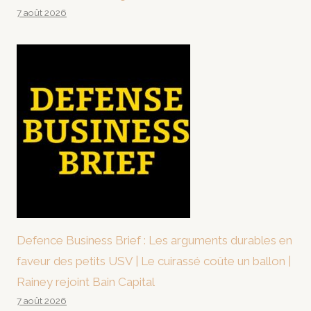
7 août 2026
Defence Business Brief : Les arguments durables en
faveur des petits USV | Le cuirassé coûte un ballon |
Rainey rejoint Bain Capital
7 août 2026