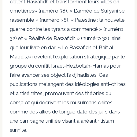
ciblent Rawafidh et transforment leurs villes en
cimetières
» (numéro 38), « L'armée de Sufyani se
rassemble » (numéro 38), « Palestine : la nouvelle
guerre contre les tyrans a commencé » (numéro
32) et « Réalité de Rawafidh » (numéro 32), ainsi
que leur livre en dari
« Le Rawafidh et Bait al-
Maqdis
,
» révèlent l'exploitation stratégique par le
groupe du conflit Israël-Hezbollah-Hamas pour
faire avancer ses objectifs djihadistes. Ces
publications mélangent des idéologies anti-chiites
et antisémites, promouvant des théories du
complot qui décrivent les musulmans chiites
comme des alliés de longue date des juifs dans
une campagne unifiée visant à anéantir l’islam
sunnite.