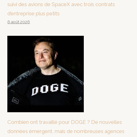
suivi des avions de SpaceX avec trois contrats
d’entreprise plus petits
6 août 2026
Combien ont travaillé pour DOGE ? De nouvelles
données émergent, mais de nombreuses agences