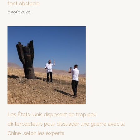
font obstacle
6 août 2026
Les États-Unis disposent de trop peu
d’intercepteurs pour dissuader une guerre avec la
Chine, selon les experts