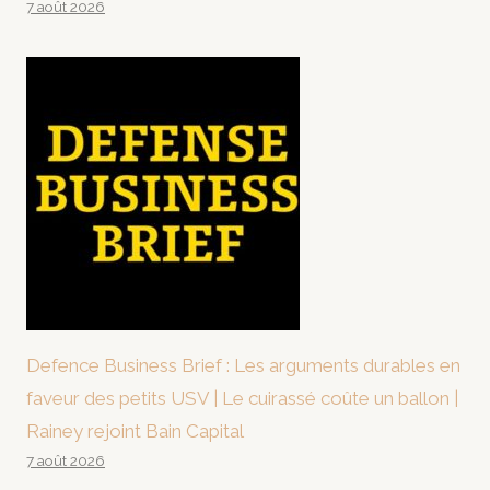
7 août 2026
Defence Business Brief : Les arguments durables en
faveur des petits USV | Le cuirassé coûte un ballon |
Rainey rejoint Bain Capital
7 août 2026