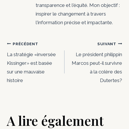
transparence et l'équité. Mon objectif :
inspirer le changement à travers
l'information précise et impactante.
Navigation
PRÉCÉDENT
SUIVANT
de
La stratégie «inversée
Le président philippin
Kissinger» est basée
Marcos peut-il survivre
l’article
sur une mauvaise
à la colère des
histoire
Dutertes?
A lire également