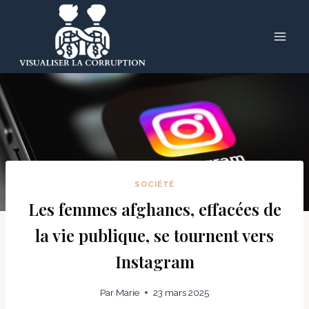
Skip
to
content
SOCIÉTÉ
Les femmes afghanes, effacées de
la vie publique, se tournent vers
Instagram
Par
Marie
23 mars 2025