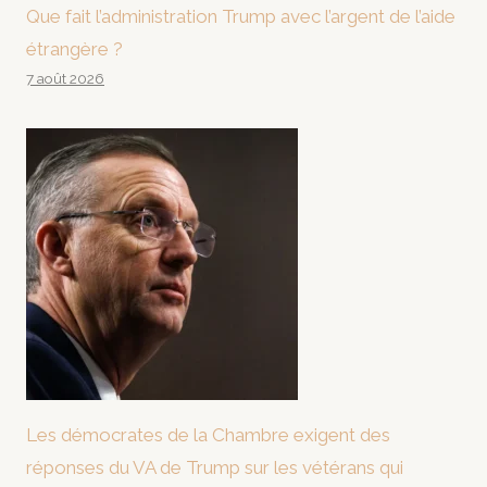
Que fait l’administration Trump avec l’argent de l’aide
étrangère ?
7 août 2026
Les démocrates de la Chambre exigent des
réponses du VA de Trump sur les vétérans qui