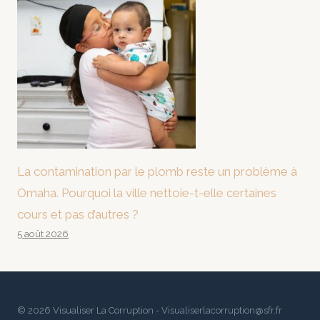
La contamination par le plomb reste un problème à
Omaha. Pourquoi la ville nettoie-t-elle certaines
cours et pas d’autres ?
5 août 2026
© 2026 Visualiser La Corruption - Visualiserlacorruption@sfr.fr