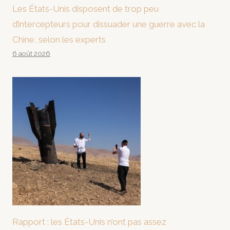
Les États-Unis disposent de trop peu
d’intercepteurs pour dissuader une guerre avec la
Chine, selon les experts
6 août 2026
Rapport : les États-Unis n’ont pas assez