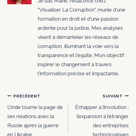
Je suis Marie, rédactrice chez
"Visualiser La Corruption", munie d'une
formation en droit et d'une passion
ardente pour la justice. Mes analyses
visent à démanteler les réseaux de
corruption, illuminant la voie vers la
transparence et l'équité. Mon objectif :
inspirer le changement à travers
l'information précise et impactante.
Navigation
PRÉCÉDENT
SUIVANT
de
L’Inde tourne la page de
Échapper à l’involution :
ses relations avec la
l’expansion à l’étranger
l’article
Russie après la guerre
des entreprises
en Ukraine
technologiques