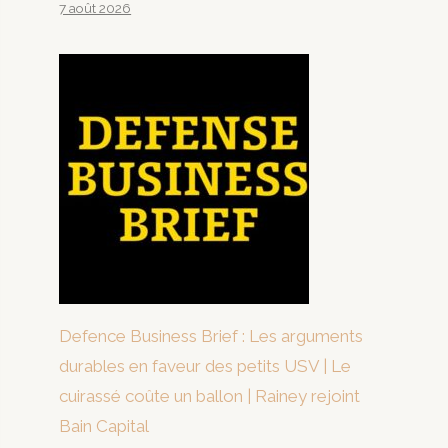
7 août 2026
Defence Business Brief : Les arguments
durables en faveur des petits USV | Le
cuirassé coûte un ballon | Rainey rejoint
Bain Capital