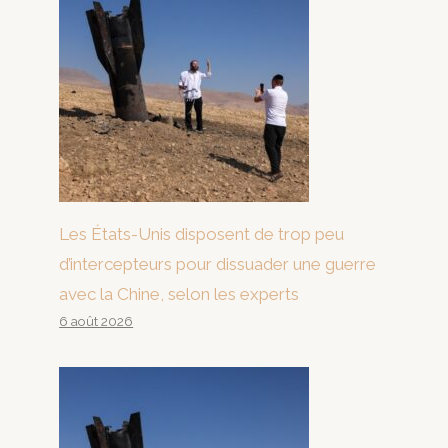
Les États-Unis disposent de trop peu
d’intercepteurs pour dissuader une guerre
avec la Chine, selon les experts
6 août 2026