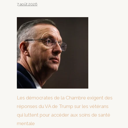
7 août 2026
Les démocrates de la Chambre exigent des
réponses du VA de Trump sur les vétérans
qui luttent pour accéder aux soins de santé
mentale