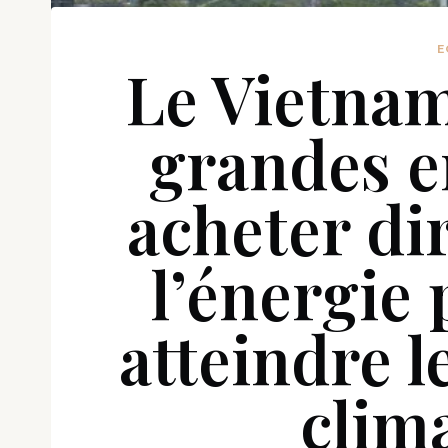
E
Le Vietnam
grandes e
acheter di
l’énergie
atteindre l
clim