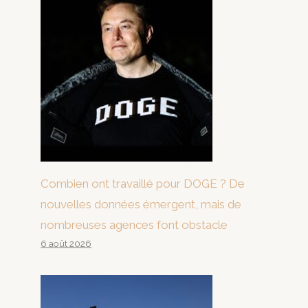
Combien ont travaillé pour DOGE ? De
nouvelles données émergent, mais de
nombreuses agences font obstacle
6 août 2026