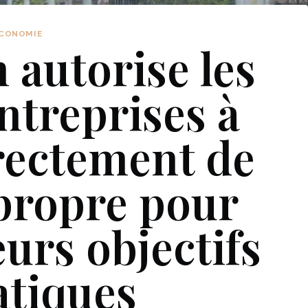
CONOMIE
 autorise les
ntreprises à
rectement de
 propre pour
eurs objectifs
atiques