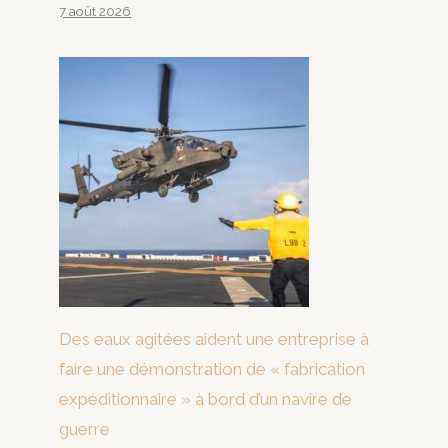
7 août 2026
Des eaux agitées aident une entreprise à
faire une démonstration de « fabrication
expéditionnaire » à bord d’un navire de
guerre