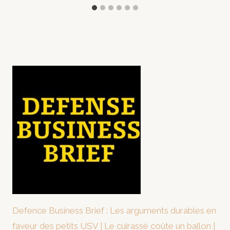
Defence Business Brief : Les arguments durables en
faveur des petits USV | Le cuirassé coûte un ballon |