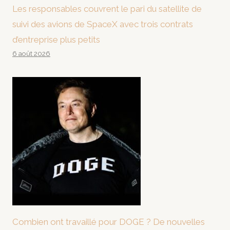
Les responsables couvrent le pari du satellite de
suivi des avions de SpaceX avec trois contrats
d’entreprise plus petits
6 août 2026
Combien ont travaillé pour DOGE ? De nouvelles