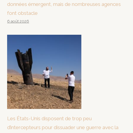
données émergent, mais de nombreuses agences
font obstacle
6 août 2026
Les États-Unis disposent de trop peu
d’intercepteurs pour dissuader une guerre avec la