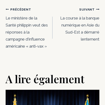
Navigation
PRÉCÉDENT
SUIVANT
de
Le ministère de la
La course à la banque
Santé philippin veut des
numérique en Asie du
l’article
réponses à la
Sud-Est a démarré
campagne d'influence
lentement
américaine « anti-vax »
A lire également