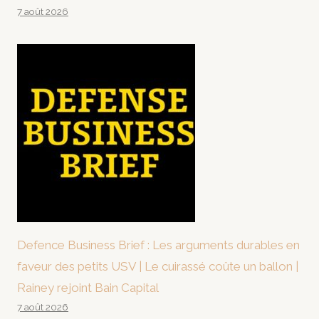
7 août 2026
Defence Business Brief : Les arguments durables en
faveur des petits USV | Le cuirassé coûte un ballon |
Rainey rejoint Bain Capital
7 août 2026