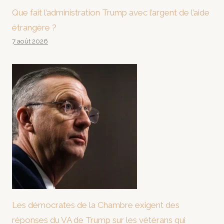
Que fait l’administration Trump avec l’argent de l’aide
étrangère ?
7 août 2026
Les démocrates de la Chambre exigent des
réponses du VA de Trump sur les vétérans qui