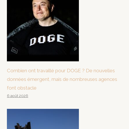
Combien ont travaillé pour DOGE ? De nouvelles
données émergent, mais de nombreuses agences
font obstacle
6 août 2026