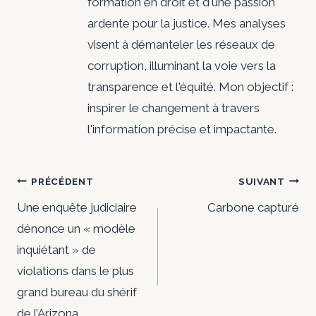
formation en droit et d'une passion
ardente pour la justice. Mes analyses
visent à démanteler les réseaux de
corruption, illuminant la voie vers la
transparence et l'équité. Mon objectif :
inspirer le changement à travers
l'information précise et impactante.
Navigation
PRÉCÉDENT
SUIVANT
de
Une enquête judiciaire
Carbone capturé
dénonce un « modèle
l’article
inquiétant » de
violations dans le plus
grand bureau du shérif
de l’Arizona