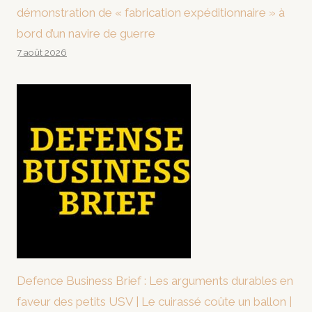
démonstration de « fabrication expéditionnaire » à
bord d’un navire de guerre
7 août 2026
Defence Business Brief : Les arguments durables en
faveur des petits USV | Le cuirassé coûte un ballon |