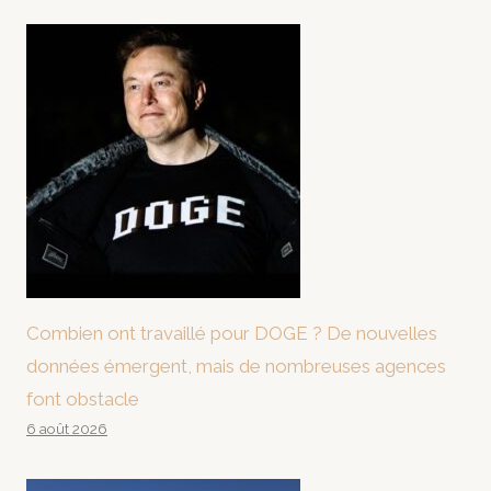
Combien ont travaillé pour DOGE ? De nouvelles
données émergent, mais de nombreuses agences
font obstacle
6 août 2026